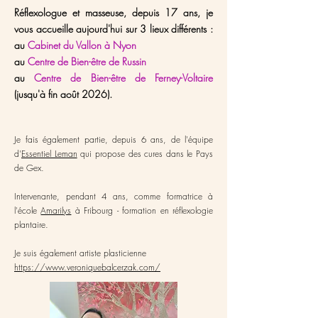
Réflexologue et masseuse, depuis 17 ans, je
vous accueille aujourd'hui sur 3 lieux différents :
au
Cabinet du Vallon à Nyon
au
Centre de Bien-être de Russin
au
Centre de Bien-être de Ferney-Voltaire
(jusqu'à fin août 2026).
Je fais également partie, depuis 6 ans, de l'équipe
d'
Essentiel Leman
qui propose des cures dans le Pays
de Gex.
Intervenante, pendant 4 ans, comme formatrice à
l'école
Amarilys
à Fribourg - formation en réflexologie
plantaire.
Je suis également artiste plasticienne
https://www.veroniquebalcerzak.com/